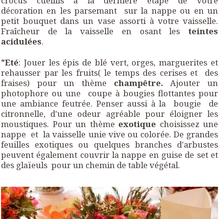
crocus cueillis à la dernière étape de votre
décoration en les parsemant sur la nappe ou en un
petit bouquet dans un vase assorti à votre vaisselle.
Fraîcheur de la vaisselle en osant les
teintes
acidulées
.
*
Eté
: Jouer les épis de blé vert, orges, marguerites et
rehausser par les fruits( le temps des cerises et des
fraises) pour un thème
champêtre.
Ajouter un
photophore ou une coupe à bougies flottantes pour
une ambiance feutrée. Penser aussi à la bougie de
citronnelle, d'une odeur agréable pour éloigner les
moustiques. Pour un thème
exotique
choisissez une
nappe et la vaisselle unie vive ou colorée. De grandes
feuilles exotiques ou quelques branches d'arbustes
peuvent également couvrir la nappe en guise de set et
des glaïeuls pour un chemin de table végétal.