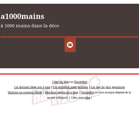
a1000mains
à 1000 mains dans la déco
Créer un blog
sur
Hautetfort
Les derniers blogs mis à jour
|
Les dernières notes publiées
|
Les tags les plus populaires
Déclarer un contenu illicite
|
Mentions légales de ce blog
|
Hautetfort
est une marque déposée de la
société talkSpirit | Créez votre
blog
!