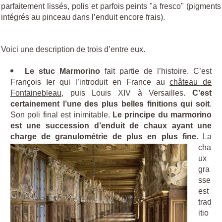
parfaitement lissés, polis et parfois peints "a fresco" (pigments
intégrés au pinceau dans l’enduit encore frais).
Voici une description de trois d’entre eux.
Le stuc Marmorino
fait partie de l’histoire. C’est
François Ier qui l’introduit en France au
château de
Fontainebleau
, puis Louis XIV à Versailles.
C’est
certainement l’une des plus belles finitions qui soit
.
Son poli final est inimitable.
Le principe du marmorino
est une
succession d’enduit de chaux ayant une
charge de granulométrie de plus en plus fine.
La
cha
ux
gra
sse
est
trad
itio