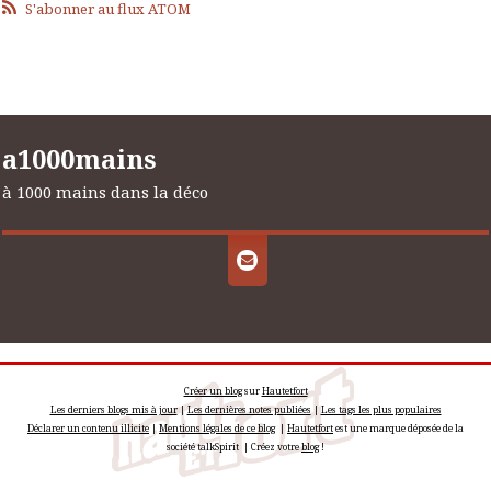
S'abonner au flux ATOM
a1000mains
à 1000 mains dans la déco
Créer un blog
sur
Hautetfort
Les derniers blogs mis à jour
|
Les dernières notes publiées
|
Les tags les plus populaires
Déclarer un contenu illicite
|
Mentions légales de ce blog
|
Hautetfort
est une marque déposée de la
société talkSpirit | Créez votre
blog
!