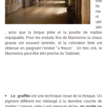
nne
lle
me
nt
utili
sée
, ainsi que la brique pilée et la poudre de marbre
impalpable. Pour les enduits fins de Marmorino la chaux
grasse est souvent tamisée, et la coloration forte est
obtenue en peignant l’enduit "a fresco". Un fois ciré, le
Marmorino peut être très proche du Tadelakt.
Le graffito
est une technique issue de la fresque. Un
pigment différent est mélangé à la dernière couche de
mortier. Lorsque celle-ci est presque sèche,
on gratte un